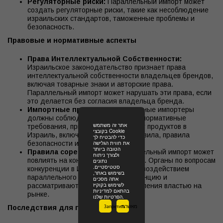
Регуляторные риски:
Параллельный импорт может
создать регуляторные риски, такие как несоблюдение
израильских стандартов, таможенные проблемы и
безопасность.
Правовые и нормативные аспекты
Права Интеллектуальной Собственности:
Израильское законодательство признает права
интеллектуальной собственности владельцев брендов,
включая товарные знаки и авторские права.
Параллельный импорт может нарушать эти права, если
это делается без согласия владельца бренда.
Импортные правила:
Параллельные импортеры
должны соблюдать все правила и нормативные
אתר זה משתמש
требования, применимые к импорту продуктов в
בקובצי Cookie
Израиль, включая таможенные правила, правила
כדי להבטיח לך
את חווית הגלישה
безопасности и торговые правила.
הטובה ביותר
Правила соревнований:
Параллельный импорт может
ולצורך ניתוח
повлиять на конкуренцию на рынке. Органы по вопросам
נתונים
סטטיסטיים.
конкуренции в Израиле следят за воздействием
בשימוש באתר,
параллельного импорта на конкуренцию и
אתה מסכים
לשימוש בקוקיז
рассматривают случаи злоупотребления властью на
בהתאם למדיניות
рынке.
הפרטיות שלנו.
Запретить
מאשרת
Последствия для потребителей