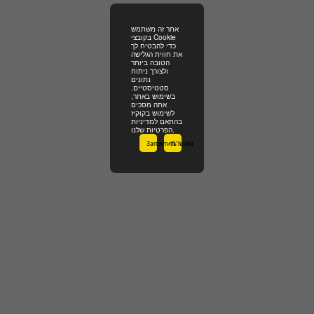
אתר זה משתמש
בקובצי Cookie
כדי להבטיח לך
את חווית הגלישה
הטובה ביותר
ולצורך ניתוח
נתונים
סטטיסטיים.
בשימוש באתר,
אתה מסכים
לשימוש בקוקיז
בהתאם למדיניות
הפרטיות שלנו.
Запретить
מאשרת