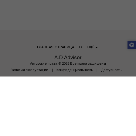
ГЛАВНАЯ СТРАНИЦА
О
ЕЩЁ
A.D Advisor
Авторские права © 2026 Все права защищены
Условия эксплуатации
|
Конфиденциальность
|
Доступность
ПОДПИСАТЬСЯ